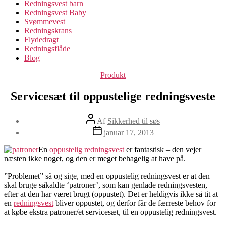
Redningsvest barn
Redningsvest Baby
Svømmevest
Redningskrans
Flydedragt
Redningsflåde
Blog
Kategorier
Produkt
Servicesæt til oppustelige redningsveste
Indlægsforfatter
Af
Sikkerhed til søs
Indlægsdato
januar 17, 2013
En
oppustelig redningsvest
er fantastisk – den vejer
næsten ikke noget, og den er meget behagelig at have på.
”Problemet” så og sige, med en oppustelig redningsvest er at den
skal bruge såkaldte ‘patroner’, som kan genlade redningsvesten,
efter at den har været brugt (oppustet). Det er heldigvis ikke så tit at
en
redningsvest
bliver oppustet, og derfor får de færreste behov for
at købe ekstra patroner/et servicesæt, til en oppustelig redningsvest.