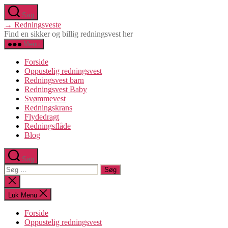
Spring
Søg
til
→ Redningsveste
indholdet
Find en sikker og billig redningsvest her
Menu
Forside
Oppustelig redningsvest
Redningsvest barn
Redningsvest Baby
Svømmevest
Redningskrans
Flydedragt
Redningsflåde
Blog
Søg
Søg
efter:
Luk
søgning
Luk Menu
Forside
Oppustelig redningsvest