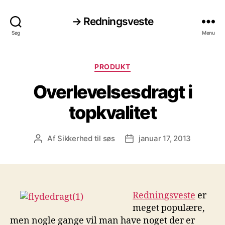
→ Redningsveste
Søg
Menu
Kategorier
PRODUKT
Overlevelsesdragt i
topkvalitet
Af
Sikkerhed til søs
januar 17, 2013
Indlægsforfatter
Indlægsdato
Redningsveste
er
meget populære,
men nogle gange vil man have noget der er