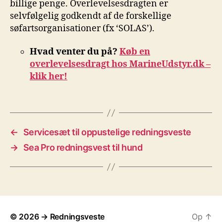
billige penge. Overlevelsesdragten er
selvfølgelig godkendt af de forskellige
søfartsorganisationer (fx ‘SOLAS’).
Hvad venter du på?
Køb en
overlevelsesdragt hos MarineUdstyr.dk –
klik her!
←
Servicesæt til oppustelige redningsveste
→
Sea Pro redningsvest til hund
© 2026
→ Redningsveste
Op
↑