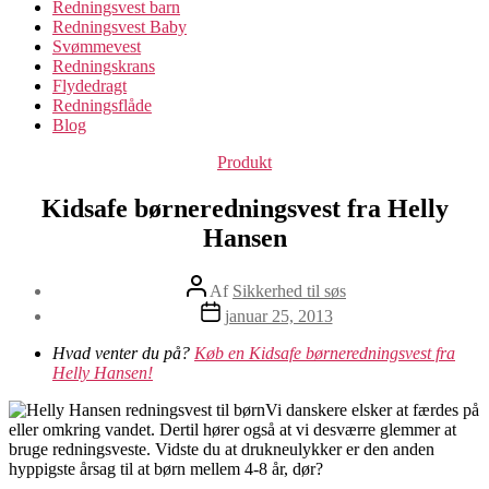
Redningsvest barn
Redningsvest Baby
Svømmevest
Redningskrans
Flydedragt
Redningsflåde
Blog
Kategorier
Produkt
Kidsafe børneredningsvest fra Helly
Hansen
Indlægsforfatter
Af
Sikkerhed til søs
Indlægsdato
januar 25, 2013
Hvad venter du på?
Køb en Kidsafe børneredningsvest fra
Helly Hansen!
Vi danskere elsker at færdes på
eller omkring vandet. Dertil hører også at vi desværre glemmer at
bruge redningsveste. Vidste du at drukneulykker er den anden
hyppigste årsag til at børn mellem 4-8 år, dør?