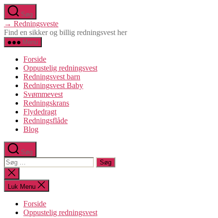
Spring
Søg
til
→ Redningsveste
indholdet
Find en sikker og billig redningsvest her
Menu
Forside
Oppustelig redningsvest
Redningsvest barn
Redningsvest Baby
Svømmevest
Redningskrans
Flydedragt
Redningsflåde
Blog
Søg
Søg
efter:
Luk
søgning
Luk Menu
Forside
Oppustelig redningsvest