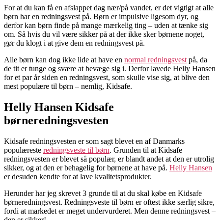
For at du kan få en afslappet dag nær/på vandet, er det vigtigt at alle
børn har en redningsvest på. Børn er impulsive ligesom dyr, og
derfor kan børn finde på mange mærkelig ting – uden at tænke sig
om. Så hvis du vil være sikker på at der ikke sker børnene noget,
gør du klogt i at give dem en redningsvest på.
Alle børn kan dog ikke lide at have en
normal redningsvest
på, da
de tit er tunge og svære at bevæge sig i. Derfor lavede Helly Hansen
for et par år siden en redningsvest, som skulle vise sig, at blive den
mest populære til børn – nemlig, Kidsafe.
Helly Hansen Kidsafe
børneredningsvesten
Kidsafe redningsvesten er som sagt blevet en af Danmarks
populæreste
redningsveste til børn
. Grunden til at Kidsafe
redningsvesten er blevet så populær, er blandt andet at den er utrolig
sikker, og at den er behagelig for børnene at have på.
Helly Hansen
er desuden kendte for at lave kvalitetsprodukter.
Herunder har jeg skrevet 3 grunde til at du skal købe en Kidsafe
børneredningsvest. Redningsveste til børn er oftest ikke særlig sikre,
fordi at markedet er meget undervurderet. Men denne redningsvest –
den er sikker!