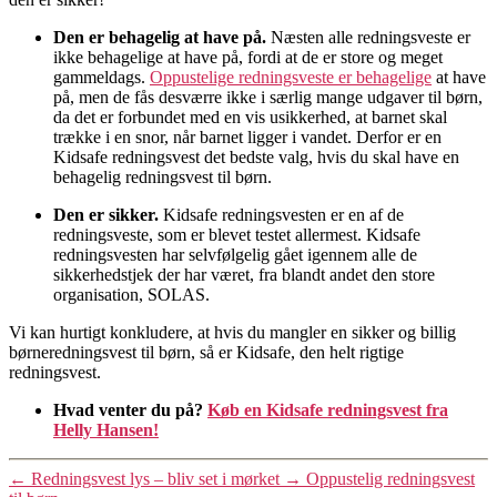
Den er behagelig at have på.
Næsten alle redningsveste er
ikke behagelige at have på, fordi at de er store og meget
gammeldags.
Oppustelige redningsveste er behagelige
at have
på, men de fås desværre ikke i særlig mange udgaver til børn,
da det er forbundet med en vis usikkerhed, at barnet skal
trække i en snor, når barnet ligger i vandet. Derfor er en
Kidsafe redningsvest det bedste valg, hvis du skal have en
behagelig redningsvest til børn.
Den er sikker.
Kidsafe redningsvesten er en af de
redningsveste, som er blevet testet allermest. Kidsafe
redningsvesten har selvfølgelig gået igennem alle de
sikkerhedstjek der har været, fra blandt andet den store
organisation, SOLAS.
Vi kan hurtigt konkludere, at hvis du mangler en sikker og billig
børneredningsvest til børn, så er Kidsafe, den helt rigtige
redningsvest.
Hvad venter du på?
Køb en Kidsafe redningsvest fra
Helly Hansen!
←
Redningsvest lys – bliv set i mørket
→
Oppustelig redningsvest